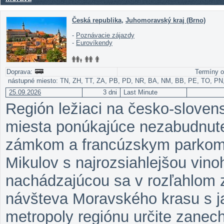
Česká republika
,
Juhomoravský kraj (Brno)
-
Poznávacie zájazdy
-
Eurovíkendy
Doprava:
Termíny o
nástupné miesto: TN, ZH, TT, ZA, PB, PD, NR, BA, NM, BB, PE, TO, PN
25.09.2026
3 dni
Last Minute
Región ležiaci na česko-slovens
miesta ponúkajúce nezabudnute
zámkom a francúzskym parkom,
Mikulov s najrozsiahlejšou vino
nachádzajúcou sa v rozľahlom
návšteva Moravského krasu s j
metropoly regiónu určite zanech