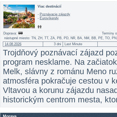
Viac destinácií
-
Poznávacie zájazdy
-
Eurovíkendy
Doprava:
Termíny o
nástupné miesto: TN, ZH, TT, ZA, PB, PD, NR, BA, NM, BB, PE, TO, PN
14.08.2026
3 dni
Last Minute
Trojdňový poznávací zájazd poz
program nesklame. Na začiatok
Melk, slávny z románu Meno ruž
atmosféra pokračuje cestou v 
Vltavou a korunu zájazdu nas
historickým centrom mesta, k
Morava