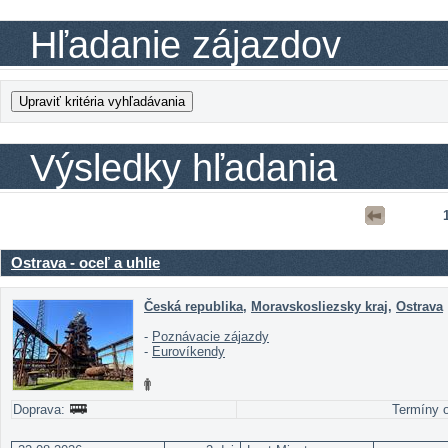
Hľadanie zájazdov
Výsledky hľadania
Ostrava - oceľ a uhlie
Česká republika
,
Moravskosliezsky kraj
,
Ostrava
-
Poznávacie zájazdy
-
Eurovíkendy
Doprava:
Termíny o