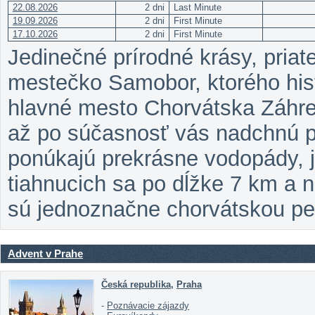
22.08.2026
2 dni
Last Minute
19.09.2026
2 dni
First Minute
17.10.2026
2 dni
First Minute
Jedinečné prírodné krásy, priat
mestečko Samobor, ktorého hist
hlavné mesto Chorvátska Záhreb
až po súčasnosť vás nadchnú pri
ponúkajú prekrásne vodopády, j
tiahnucich sa po dĺžke 7 km a 
sú jednoznačne chorvátskou pe
Advent v Prahe
Česká republika
,
Praha
-
Poznávacie zájazdy