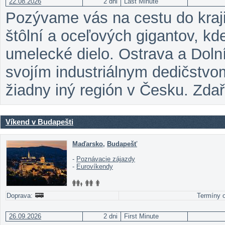
22.08.2026
2 dni
Last Minute
Pozývame vás na cestu do kra
štôlní a oceľových gigantov, k
umelecké dielo. Ostrava a Dolní
svojím industriálnym dedičstvo
žiadny iný región v Česku. Zda
Víkend v Budapešti
Maďarsko
,
Budapešť
-
Poznávacie zájazdy
-
Eurovíkendy
Doprava:
Termíny o
26.09.2026
2 dni
First Minute