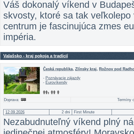
Váš dokonalý víkend v Budapešt
skvosty, ktoré sa tak veľkolepo
centrum je fascinujúca zmes eu
impéria.
Valašsko - kraj pokoja a tradícií
Česká republika
,
Zlínsky kraj
,
Rožnov pod Radh
-
Poznávacie zájazdy
-
Eurovíkendy
Doprava:
Termíny o
12.09.2026
2 dni
First Minute
Nezabudnuteľný víkend plný nád
jedinečnej atmosféry! Moravsk