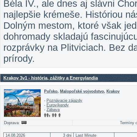
Béla IV., ale dnes aj slávni Chor
najlepšie krémeše. Históriou ná
Dolným mestom, ktoré však jed
dohromady skladajú fascinujúc
rozprávky na Plitviciach. Bez da
prírody.
Krakov 3v1 - história, zážitky a Energylandia
Poľsko
,
Malopoľské vojvodstvo
,
Krakov
-
Poznávacie zájazdy
-
Eurovíkendy
-
Zábava
Doprava:
Termíny o
14.08.2026
3 dni
Last Minute