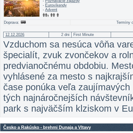
-
Poznávacie zájazdy
-
Eurovíkendy
-
Advent
Doprava:
Termíny o
12.12.2026
2 dni
First Minute
Vzduchom sa nesúca vôňa vare
špecialít, zvuk zvončekov a rol
predvianočnému obdobiu. Mesto
vyhlásené za mesto s najkrajš
čase ponúka veľa zaujímavých p
tých najnáročnejších návštevní
park s najväčším klziskom v Eu
Česko a Rakúsko - brehmi Dunaja a Vltavy