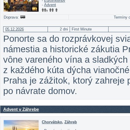
-
Eurovíkendy
-
Advent
Doprava:
Termíny o
05.12.2026
2 dni
First Minute
Ponorte sa do rozprávkovej svia
námestia a historické zákutia Pr
vône vareného vína a sladkých 
z každého kúta dýcha vianočné
Praha je zážitok, ktorý zahreje 
po návrate domov.
Advent v Záhrebe
Chorvátsko
,
Záhreb