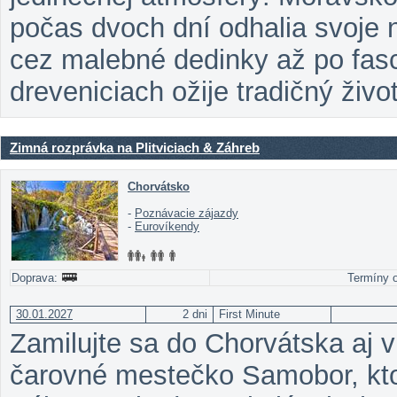
počas dvoch dní odhalia svoje n
cez malebné dedinky až po fasc
dreveniciach ožije tradičný živo
Zimná rozprávka na Plitviciach & Záhreb
Chorvátsko
-
Poznávacie zájazdy
-
Eurovíkendy
Doprava:
Termíny o
30.01.2027
2 dni
First Minute
Zamilujte sa do Chorvátska aj 
čarovné mestečko Samobor, ktor