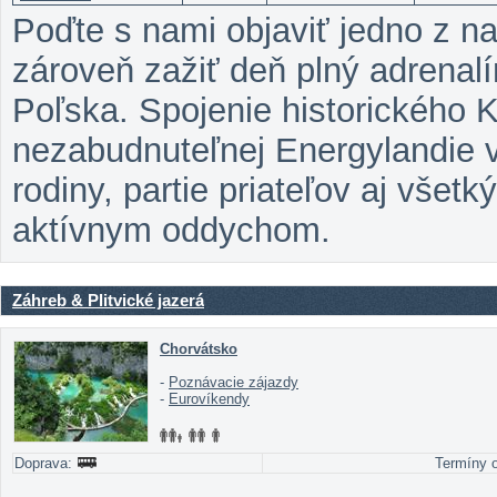
Poďte s nami objaviť jedno z na
zároveň zažiť deň plný adrena
Poľska. Spojenie historického 
nezabudnuteľnej Energylandie v
rodiny, partie priateľov aj všet
aktívnym oddychom.
Záhreb & Plitvické jazerá
Chorvátsko
-
Poznávacie zájazdy
-
Eurovíkendy
Doprava:
Termíny o