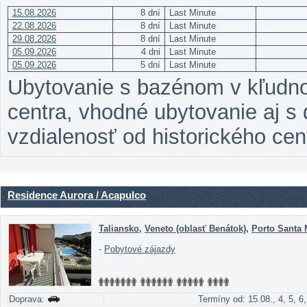
15.08.2026
8 dní
Last Minute
22.08.2026
8 dní
Last Minute
29.08.2026
8 dní
Last Minute
05.09.2026
4 dni
Last Minute
05.09.2026
5 dní
Last Minute
Ubytovanie s bazénom v kľudno
centra, vhodné ubytovanie aj s
vzdialenosť od historického cen
Residence Aurora / Acapulco
Taliansko
,
Veneto (oblasť Benátok)
,
Porto Santa 
-
Pobytové zájazdy
Doprava:
Termíny od: 15.08., 4, 5, 6,