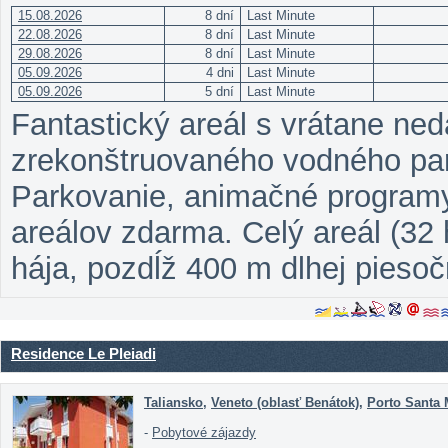
15.08.2026
8 dní
Last Minute
22.08.2026
8 dní
Last Minute
29.08.2026
8 dní
Last Minute
05.09.2026
4 dni
Last Minute
05.09.2026
5 dní
Last Minute
Fantastický areál s vrátane ne
zrekonštruovaného vodného park
Parkovanie, animačné programy
areálov zdarma. Celý areál (3
hája, pozdĺž 400 m dlhej piesoč
Residence Le Pleiadi
Taliansko
,
Veneto (oblasť Benátok)
,
Porto Santa 
-
Pobytové zájazdy