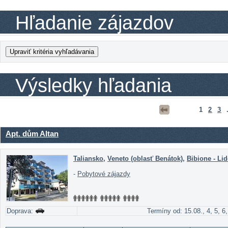
Hľadanie zájazdov
Výsledky hľadania
1
2
3
.
Apt. dům Altan
Taliansko
,
Veneto (oblasť Benátok)
,
Bibione - Lid
-
Pobytové zájazdy
Doprava:
Termíny od: 15.08., 4, 5, 6,