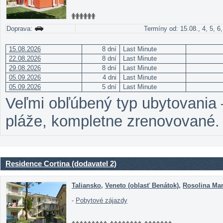
Doprava:
Termíny od: 15.08., 4, 5, 6,
15.08.2026
8 dní
Last Minute
22.08.2026
8 dní
Last Minute
29.08.2026
8 dní
Last Minute
05.09.2026
4 dni
Last Minute
05.09.2026
5 dní
Last Minute
Veľmi obľúbený typ ubytovania – 
pláže, kompletne zrenovované.
Residence Cortina (dodavatel 2)
Taliansko
,
Veneto (oblasť Benátok)
,
Rosolina Ma
-
Pobytové zájazdy