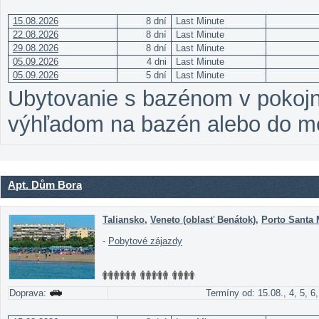
15.08.2026
8 dní
Last Minute
22.08.2026
8 dní
Last Minute
29.08.2026
8 dní
Last Minute
05.09.2026
4 dni
Last Minute
05.09.2026
5 dní
Last Minute
Ubytovanie s bazénom v pokojn
výhľadom na bazén alebo do mes
Apt. Dům Bora
Taliansko
,
Veneto (oblasť Benátok)
,
Porto Santa 
-
Pobytové zájazdy
Doprava:
Termíny od: 15.08., 4, 5, 6,