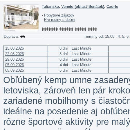
Taliansko
,
Veneto (oblasť Benátok)
,
Caorle
-
Pobytové zájazdy
-
Pre rodiny s deťmi
Doprava:
Termíny od: 15.08., 4, 5, 6,
15.08.2026
8 dní
Last Minute
22.08.2026
8 dní
Last Minute
29.08.2026
8 dní
Last Minute
05.09.2026
4 dni
Last Minute
05.09.2026
5 dní
Last Minute
Obľúbený kemp umne zasadený 
letoviska, zároveň len pár kro
zariadené mobilhomy s čiastoč
ideálne na posedenie aj obľúbe
rôzne športové aktivity pre malý