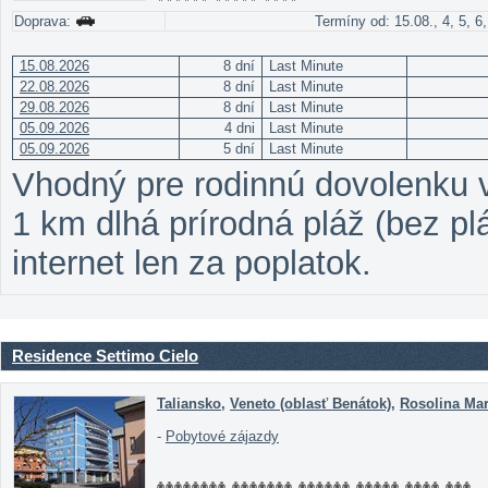
Doprava:
Termíny od: 15.08., 4, 5, 6,
15.08.2026
8 dní
Last Minute
22.08.2026
8 dní
Last Minute
29.08.2026
8 dní
Last Minute
05.09.2026
4 dni
Last Minute
05.09.2026
5 dní
Last Minute
Vhodný pre rodinnú dovolenku v
1 km dlhá prírodná pláž (bez pl
internet len za poplatok.
Residence Settimo Cielo
Taliansko
,
Veneto (oblasť Benátok)
,
Rosolina Ma
-
Pobytové zájazdy