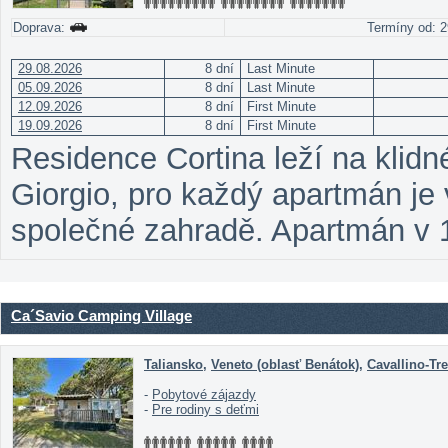
Doprava:
Termíny od: 2
29.08.2026
8 dní
Last Minute
05.09.2026
8 dní
Last Minute
12.09.2026
8 dní
First Minute
19.09.2026
8 dní
First Minute
Residence Cortina leží na klid
Giorgio, pro každý apartmán je
společné zahradě. Apartmán v 1
Ca´Savio Camping Village
Taliansko
,
Veneto (oblasť Benátok)
,
Cavallino-Tre
-
Pobytové zájazdy
-
Pre rodiny s deťmi