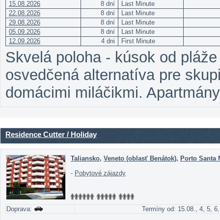
15.08.2026
8 dní
Last Minute
22.08.2026
8 dní
Last Minute
29.08.2026
8 dní
Last Minute
05.09.2026
8 dní
Last Minute
12.09.2026
4 dni
First Minute
Skvelá poloha - kúsok od pláže 
osvedčená alternatíva pre skupi
domácimi miláčikmi. Apartmány
Residence Cutter / Holiday
Taliansko
,
Veneto (oblasť Benátok)
,
Porto Santa 
-
Pobytové zájazdy
Doprava:
Termíny od: 15.08., 4, 5, 6,