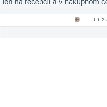
len na recepcii a v nákupnom c
1
2
3
.