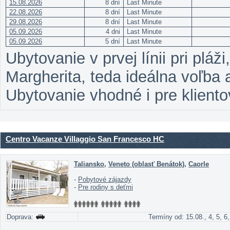
15.08.2026
8 dní
Last Minute
22.08.2026
8 dní
Last Minute
29.08.2026
8 dní
Last Minute
05.09.2026
4 dni
Last Minute
05.09.2026
5 dní
Last Minute
Ubytovanie v prvej línii pri plá
Margherita, teda ideálna voľba 
Ubytovanie vhodné i pre kliento
Centro Vacanze Villaggio San Francesco HC
Taliansko
,
Veneto (oblasť Benátok)
,
Caorle
-
Pobytové zájazdy
-
Pre rodiny s deťmi
Doprava:
Termíny od: 15.08., 4, 5, 6,