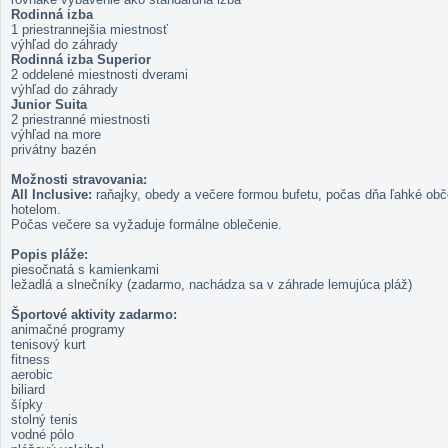
Rodinná izba
1 priestrannejšia miestnosť
výhľad do záhrady
Rodinná izba Superior
2 oddelené miestnosti dverami
výhľad do záhrady
Junior Suita
2 priestranné miestnosti
výhľad na more
privátny bazén
Možnosti stravovania:
All Inclusive:
raňajky, obedy a večere formou bufetu, počas dňa ľahké ob
hotelom.
Počas večere sa vyžaduje formálne oblečenie.
Popis pláže:
piesočnatá s kamienkami
ležadlá a slnečníky (zadarmo, nachádza sa v záhrade lemujúca pláž)
Športové aktivity zadarmo:
animačné programy
tenisový kurt
fitness
aerobic
biliard
šípky
stolný tenis
vodné pólo