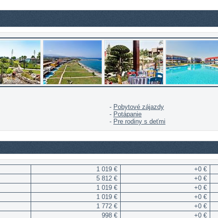
-
Pobytové zájazdy
-
Potápanie
-
Pre rodiny s deťmi
1 019 €
+0 €
5 812 €
+0 €
1 019 €
+0 €
1 019 €
+0 €
1 772 €
+0 €
998 €
+0 €