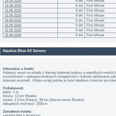
14.09.2026
8 dní
First Minute
14.09.2026
9 dní
First Minute
15.09.2026
8 dní
First Minute
15.09.2026
9 dní
First Minute
18.09.2026
6 dní
First Minute
18.09.2026
9 dní
First Minute
22.09.2026
9 dní
First Minute
25.09.2026
9 dní
First Minute
Nautica Blue All Senses
Informácie o hoteli:
Hotelový rezort sa skladá z hlavnej hotelovej budovy a niekoľkých menšíc
rozmiestnené v jednoposchodových bungalovoch v krásnej udržiavanej záhr
krásnom prostredí. Vďaka svojej polohe je hotel ideálnym miestom pre klien
Vzdialenosti:
pláže: 0 m
letiska: 13 km Rhodos
centra: 1.5 km (Fanes), 39 km (hlavné mesto Rhodos)
nákupných možností: 2500 m
Zariadenie hotela:
vstupná hala s recepciou