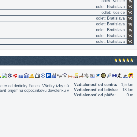
odlet: Košice
odlet: Bratislava
odlet: Košice
odlet: Bratislava
odlet: Bratislava
odlet: Bratislava
odlet: Bratislava
odlet: Bratislava
Vzdialenosť od centra:
1,5 km
meter od dedinky Fanes. Všetky izby sú
Vzdialenosť od letiska:
13 km
ráviť príjemnú odpočinkovú dovolenku v
Vzdialenosť od pláže:
0 m