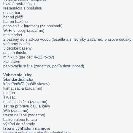
hlavná reštaurácia
reštaurácia s obsluhou
snack bar
bar pri pláži
bar pri bazéne
pripojenie k internetu (za poplatok)
Wi-Fi v lobby (zadarmo)
minimarket
2 bazény so sladkou vodou (ležadlá a slnečníky zadarmo, plážové osušky 
vnútorný bazén
3 detské bazény
detské ihrisko
miniklub (pre deti 4–12 rokov)
zlatníctvo
parkovacie státie (zadarmo, podľa dostupnosti)
Vybavenie izby:
Štandardná izba
kúpeľňa/WC (sušič vlasov)
klimatizácia (zadarmo)
telefón
TV/sat.
minichladnička (zadarmo)
set na prípravu čaju a kávy
Wifi (zadarmo)
trezor na izbe (zadarmo)
balkón alebo terasa
výhľad do záhrady
Izba s výhľadom na more
rovnaké vybavenie ako štandardná izba