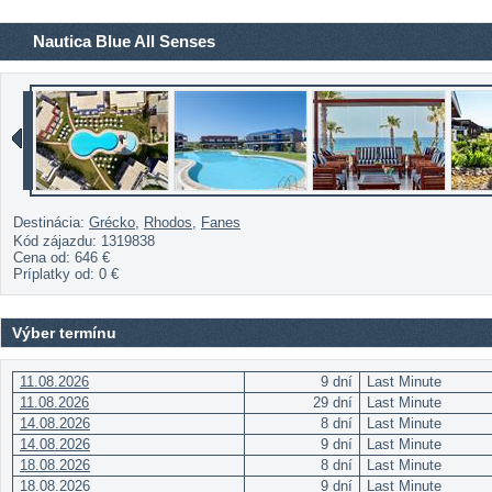
Nautica Blue All Senses
Destinácia:
Grécko
,
Rhodos
,
Fanes
Kód zájazdu: 1319838
Cena od:
646 €
Príplatky od:
0 €
Výber termínu
11.08.2026
9 dní
Last Minute
11.08.2026
29 dní
Last Minute
14.08.2026
8 dní
Last Minute
14.08.2026
9 dní
Last Minute
18.08.2026
8 dní
Last Minute
18.08.2026
9 dní
Last Minute