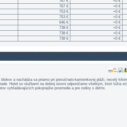
767 €
+0 €
767 €
+0 €
753 €
+0 €
753 €
+0 €
646 €
+0 €
738 €
+0 €
738 €
+0 €
738 €
+0 €
h blokov a nachádza sa priamo pri piesočnato-kamienkovej pláži, necelý kilo
ade. Hotel so službami na dobrej úrovni odporúčame všetkým, ktorí túžia st
tov vyhľadávajúcich pokojnejšie prostredie a pre rodiny s deťmi.