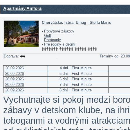
Apartmány Amfora
Chorvátsko
,
Istria
,
Umag - Stella Maris
-
Pobytové zájazdy
-
Golf
-
Potápanie
-
Pre rodiny s deťmi
Doprava:
Termíny od: 20.09.
20.09.2026
4 dni
First Minute
20.09.2026
5 dní
First Minute
20.09.2026
6 dní
First Minute
20.09.2026
7 dní
First Minute
20.09.2026
8 dní
First Minute
Vychutnajte si pokoj medzi borov
zábavy v detskom klube, na ihr
toboganmi a vodnými atrakciami.