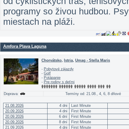
od cyklistických trás, tenisovýc
programy so živou hudbou. Psy 
miestach na pláži.
Amfora Plava Laguna
Chorvátsko
,
Istria
,
Umag - Stella Maris
-
Pobytové zájazdy
-
Golf
-
Potápanie
-
Pre rodiny s deťmi
Doprava:
Termíny od: 21.08., 4, 6, 8 dňové
21.08.2026
4 dni
Last Minute
20.09.2026
4 dni
First Minute
20.09.2026
6 dní
First Minute
20.09.2026
8 dní
First Minute
21.09.2026
4 dni
First Minute