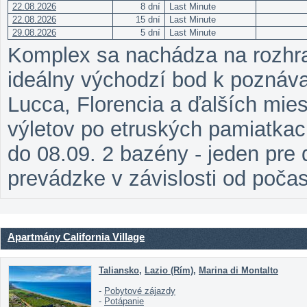
22.08.2026
8 dní
Last Minute
22.08.2026
15 dní
Last Minute
29.08.2026
5 dní
Last Minute
Komplex sa nachádza na rozhran
ideálny východzí bod k poznáva
Lucca, Florencia a ďalších mie
výletov po etruských pamiatka
do 08.09. 2 bazény - jeden pre 
prevádzke v závislosti od počas
Apartmány California Village
Taliansko
,
Lazio (Rím)
,
Marina di Montalto
-
Pobytové zájazdy
-
Potápanie