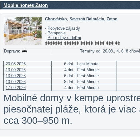
Mobile homes Zaton
Chorvátsko
,
Severná Dalmácia
,
Zaton
-
Pobytové zájazdy
-
Potápanie
-
Pre rodiny s deťmi
Doprava:
Termíny od: 20.08., 4, 6, 8 dňov
20.08.2026
6 dní
Last Minute
13.09.2026
4 dni
First Minute
13.09.2026
6 dní
First Minute
13.09.2026
8 dní
First Minute
17.09.2026
4 dni
First Minute
Mobilné domy v kempe uprostre
piesočnatej pláže, ktorá je viac
cca 300–950 m.