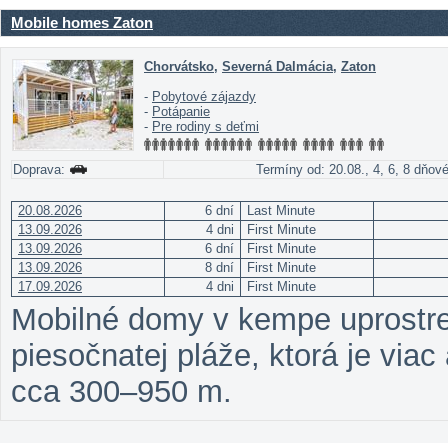
Mobile homes Zaton
Chorvátsko
,
Severná Dalmácia
,
Zaton
-
Pobytové zájazdy
-
Potápanie
-
Pre rodiny s deťmi
Doprava:
Termíny od: 20.08., 4, 6, 8 dňov
20.08.2026
6 dní
Last Minute
13.09.2026
4 dni
First Minute
13.09.2026
6 dní
First Minute
13.09.2026
8 dní
First Minute
17.09.2026
4 dni
First Minute
Mobilné domy v kempe uprostre
piesočnatej pláže, ktorá je viac
cca 300–950 m.