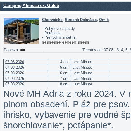
Camping Almissa ex. Galeb
Chorvátsko
,
Stredná Dalmácia
,
Omiš
-
Pobytové zájazdy
-
Potápanie
-
Pre rodiny s deťmi
Doprava:
Termíny od: 07.08., 3, 4, 5, 
07.08.2026
4 dni
Last Minute
07.08.2026
5 dní
Last Minute
07.08.2026
6 dní
Last Minute
07.08.2026
7 dní
Last Minute
07.08.2026
8 dní
Last Minute
Nové MH Adria z roku 2024. V 
plnom obsadení. Pláž pre psov. 
ihrisko, vybavenie pre vodné šp
šnorchlovanie*, potápanie*.