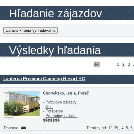
Hľadanie zájazdov
Výsledky hľadania
1
2
3
.
Lanterna Premium Camping Resort HC
Chorvátsko
,
Istria
,
Poreč
-
Pobytové zájazdy
-
Golf
-
Potápanie
-
Pre rodiny s deťmi
Doprava:
Termíny od: 12.08., 4, 5, 6,