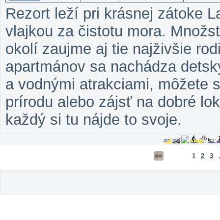
Rezort leží pri krásnej zátoke
vlajkou za čistotu mora. Množst
okolí zaujme aj tie najživšie ro
apartmánov sa nachádza detský
a vodnými atrakciami, môžete s
prírodu alebo zájsť na dobré lo
každý si tu nájde to svoje.
1
2
3
.