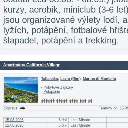
kurzy, aerobik, miniclub (3-6 let
jsou organizované výlety lodí, a
lyžích, potápění, fotbalové hřiš
šlapadel, potápění a trekking.
Apartmány California Village
Taliansko
,
Lazio (Rím)
,
Marina di Montalto
-
Pobytové zájazdy
-
Potápanie
Doprava:
Termíny od: 15.08
15.08.2026
8 dní
Last Minute
22.08.2026
5 dní
Last Minute