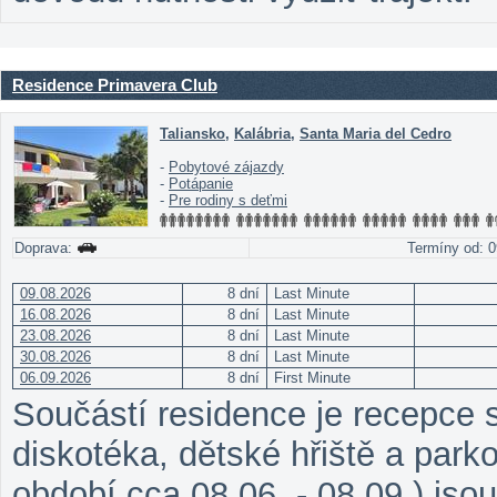
Residence Primavera Club
Taliansko
,
Kalábria
,
Santa Maria del Cedro
-
Pobytové zájazdy
-
Potápanie
-
Pre rodiny s deťmi
Doprava:
Termíny od: 0
09.08.2026
8 dní
Last Minute
16.08.2026
8 dní
Last Minute
23.08.2026
8 dní
Last Minute
30.08.2026
8 dní
Last Minute
06.09.2026
8 dní
First Minute
Součástí residence je recepce s
diskotéka, dětské hřiště a parko
období cca 08.06. - 08.09.) jso