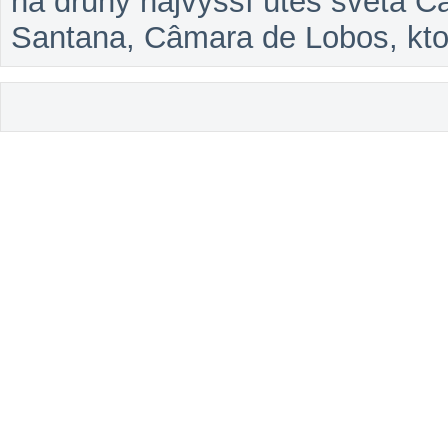
na druhý najvyšší útes sveta C
Santana, Câmara de Lobos, ktoré