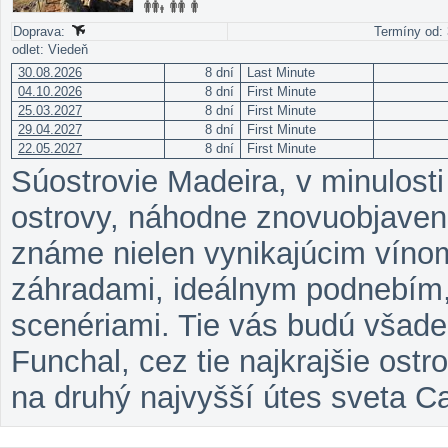
Doprava:
Termíny od: 
odlet: Viedeň
30.08.2026
8 dní
Last Minute
04.10.2026
8 dní
First Minute
25.03.2027
8 dní
First Minute
29.04.2027
8 dní
First Minute
22.05.2027
8 dní
First Minute
Súostrovie Madeira, v minulos
ostrovy, náhodne znovuobjaven
známe nielen vynikajúcim vínom
záhradami, ideálnym podnebím,
scenériami. Tie vás budú všad
Funchal, cez tie najkrajšie ostr
na druhý najvyšší útes sveta C