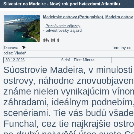
Silvester na Madeire - Nový rok pod hviezdami Atlantiku
Madeirské ostrovy (Portugalsko)
,
Madeira ostrov
-
Poznávacie zájazdy
-
Silvestrovský zájazd
Doprava:
Termíny od: 
odlet: Viedeň
30.12.2026
6 dní
First Minute
Súostrovie Madeira, v minulos
ostrovy, náhodne znovuobjaven
známe nielen vynikajúcim vínom
záhradami, ideálnym podnebím,
scenériami. Tie vás budú všad
Funchal, cez tie najkrajšie ostr