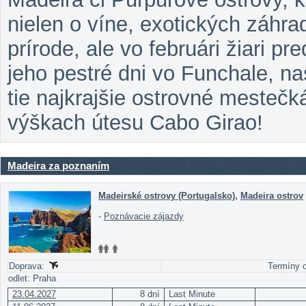
nielen o víne, exotických záhr
prírode, ale vo februári žiari p
jeho pestré dni vo Funchale, n
tie najkrajšie ostrovné mestečk
výškach útesu Cabo Girao!
Madeira za poznaním
Madeirské ostrovy (Portugalsko)
,
Madeira ostrov
-
Poznávacie zájazdy
Doprava:
Termíny o
odlet: Praha
23.04.2027
8 dní
Last Minute