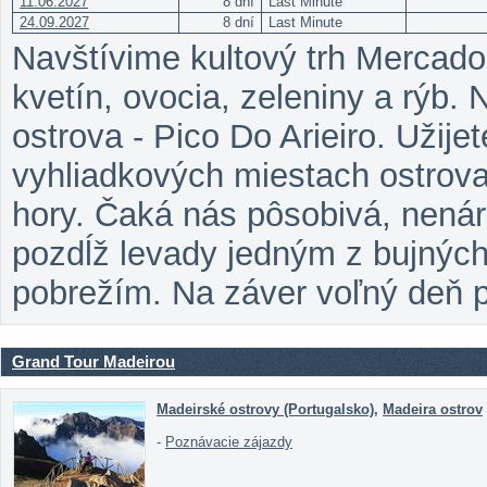
11.06.2027
8 dní
Last Minute
24.09.2027
8 dní
Last Minute
Navštívime kultový trh Mercado
kvetín, ovocia, zeleniny a rýb. N
ostrova - Pico Do Arieiro. Užije
vyhliadkových miestach ostrova
hory. Čaká nás pôsobivá, nená
pozdĺž levady jedným z bujnýc
pobrežím. Na záver voľný deň pr
Grand Tour Madeirou
Madeirské ostrovy (Portugalsko)
,
Madeira ostrov
-
Poznávacie zájazdy