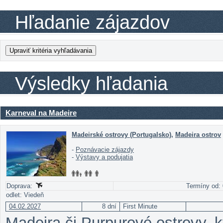
Hľadanie zájazdov
Výsledky hľadania
Karneval na Madeire
Madeirské ostrovy (Portugalsko)
,
Madeira ostrov
-
Poznávacie zájazdy
-
Výstavy a podujatia
Doprava:
Termíny od: 
odlet: Viedeň
04.02.2027
8 dní
First Minute
Madeira či Purpurové ostrovy, kt