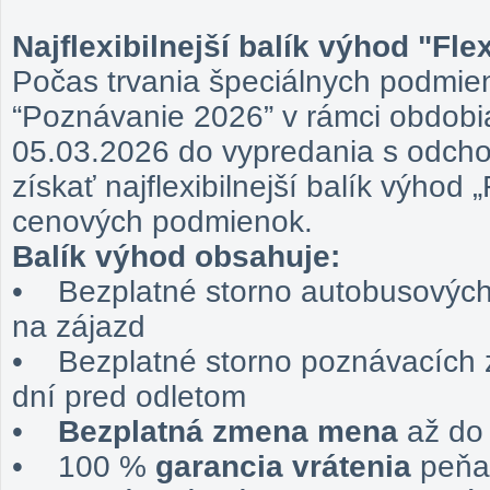
Najflexibilnejší balík výhod "Fl
Počas trvania špeciálnych podmie
“Poznávanie 2026” v rámci obdobi
05.03.2026 do vypredania s odch
získať najflexibilnejší
balík výhod 
cenových podmienok.
Balík výhod obsahuje:
• Bezplatné storno autobusových
na zájazd
• Bezplatné storno poznávacích z
dní pred odletom
•
Bezplatná zmena mena
až do
• 100 %
garancia vrátenia
peňa