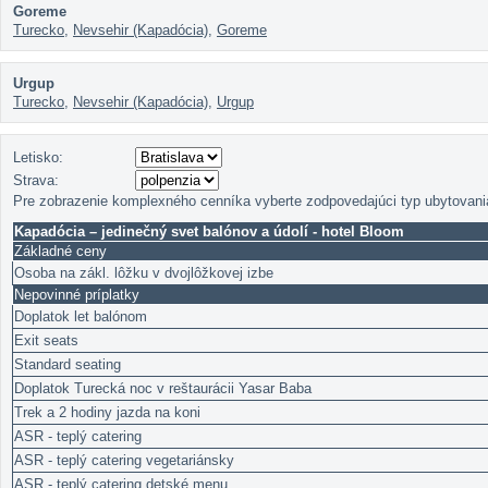
Goreme
Turecko
,
Nevsehir (Kapadócia)
,
Goreme
Urgup
Turecko
,
Nevsehir (Kapadócia)
,
Urgup
Letisko:
Strava:
Pre zobrazenie komplexného cenníka vyberte zodpovedajúci typ ubytovani
Kapadócia – jedinečný svet balónov a údolí - hotel Bloom
Základné ceny
Osoba na zákl. lôžku v dvojlôžkovej izbe
Nepovinné príplatky
Doplatok let balónom
Exit seats
Standard seating
Doplatok Turecká noc v reštaurácii Yasar Baba
Trek a 2 hodiny jazda na koni
ASR - teplý catering
ASR - teplý catering vegetariánsky
ASR - teplý catering detské menu