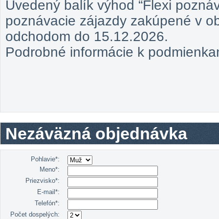
Uvedený balík výhod “Flexi poznáv
poznávacie zájazdy zakúpené v ob
odchodom do 15.12.2026.
Podrobné informácie k podmienka
Nezáväzná objednávka
Pohlavie*:
Meno*:
Priezvisko*:
E-mail*:
Telefón*:
Počet dospelých: