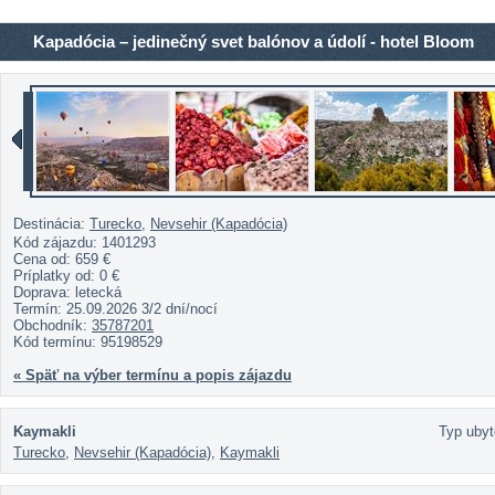
Kapadócia – jedinečný svet balónov a údolí - hotel Bloom
Destinácia:
Turecko
,
Nevsehir (Kapadócia)
Kód zájazdu: 1401293
Cena od:
659 €
Príplatky od:
0 €
Doprava: letecká
Termín: 25.09.2026 3/2 dní/nocí
Obchodník:
35787201
Kód termínu: 95198529
« Späť na výber termínu a popis zájazdu
Kaymakli
Typ ubyt
Turecko
,
Nevsehir (Kapadócia)
,
Kaymakli