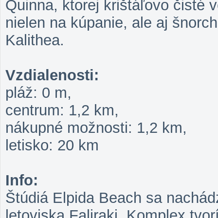
Quinna, ktorej krištáľovo čisté 
nielen na kúpanie, ale aj šnorch
Kalithea.
Vzdialenosti:
pláž: 0 m,
centrum: 1,2 km,
nákupné možnosti: 1,2 km,
letisko: 20 km
Info:
Štúdiá Elpida Beach sa nachádz
letoviska Faliraki. Komplex tvo