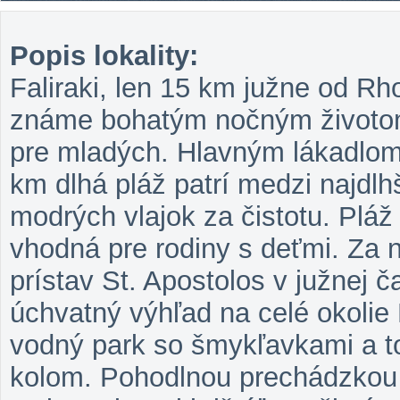
Popis lokality:
Faliraki, len 15 km južne od Rho
známe bohatým nočným životom
pre mladých. Hlavným lákadlom 
km dlhá pláž patrí medzi najdlh
modrých vlajok za čistotu. Plá
vhodná pre rodiny s deťmi. Za n
prístav St. Apostolos v južnej č
úchvatný výhľad na celé okolie 
vodný park so šmykľavkami a t
kolom. Pohodlnou prechádzkou 