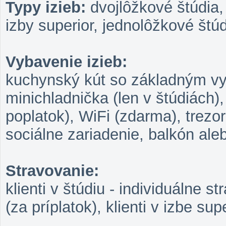
Typy izieb:
dvojlôžkové štúdia,
izby superior, jednolôžkové štú
Vybavenie izieb:
kuchynský kút so základným vy
minichladnička (len v štúdiách),
poplatok), WiFi (zdarma), trezor
sociálne zariadenie, balkón ale
Stravovanie:
klienti v štúdiu - individuálne s
(za príplatok), klienti v izbe su