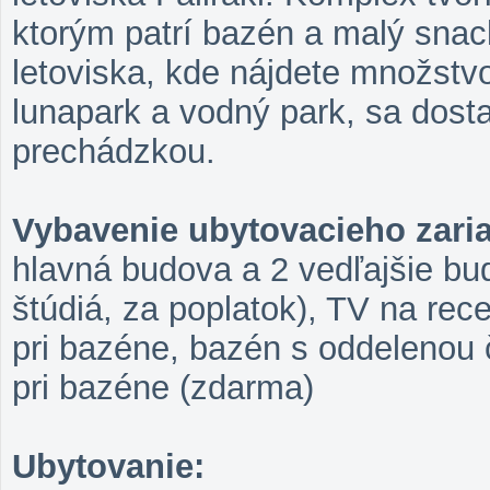
ktorým patrí bazén a malý snack
letoviska, kde nájdete množstvo
lunapark a vodný park, sa dos
prechádzkou.
Vybavenie ubytovacieho zari
hlavná budova a 2 vedľajšie bud
štúdiá, za poplatok), TV na rece
pri bazéne, bazén s oddelenou č
pri bazéne (zdarma)
Ubytovanie: