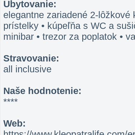
Ubytovanie:
elegantne zariadené 2-lôžkové 
prístelky • kúpeľňa s WC a suši
minibar • trezor za poplatok • v
Stravovanie:
all inclusive
Naše hodnotenie:
****
Web:
https://www.kleopatralife.com/e