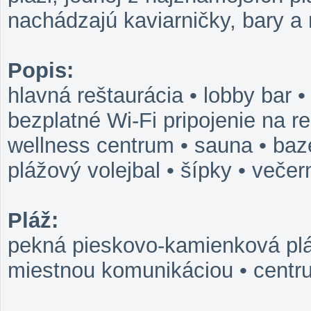
nachádzajú kaviarničky, bary a
Popis:
hlavná reštaurácia • lobby bar • 
bezplatné Wi-Fi pripojenie na r
wellness centrum • sauna • bazé
plážový volejbal • šípky • veče
Pláž:
pekná pieskovo-kamienková pláž
miestnou komunikáciou • centr