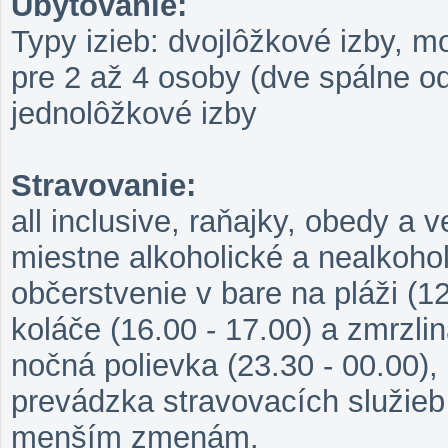
Ubytovanie:
Typy izieb: dvojlôžkové izby, mo
pre 2 až 4 osoby (dve spálne o
jednolôžkové izby
Stravovanie:
all inclusive, raňajky, obedy a 
miestne alkoholické a nealkohol
občerstvenie v bare na pláži (1
koláče (16.00 - 17.00) a zmrzlin
nočná polievka (23.30 - 00.00), 
prevádzka stravovacích služie
menším zmenám.