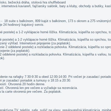
risko, bežecká dráha, stolová hra shuffleboard
, internetová kaviareň, fajčiarsky salónik, bary a kluby, obchody a butiky, 
ové) - 18 suite s balkónom, 809 kajút s balkónom, 173 s oknom a 275 vnútorný
e 24 hodinový kajutový servis.
ostele) a 1-2 vyklápacie horné lôžka. Klimatizácia, kúpeľňa so sprchou, toalet
stele) a 1-2 vyklápacie horné lôžka. Klimatizácia, kúpeľňa so sprchou, toalet
zený výhľad. Internetové pripojenie (za poplatok).
 2 oddelené postele) a rozkladacia pohovka. Klimatizácia, kúpeľňa so sprchou
pojenie (za poplatok).
ddelené postele) a rozkladacia pohovka. Klimatizácia, kúpeľňa s vaňou, toalet
ok).
enie na raňajky 7:30-9:30 a obed 12:00-14:00. Pri večeri je zasadací poriado
ri je zasadací poriadok a turnusy o 18:15 a 20:30.
9 hostí. Otvorená 20 hodín denne.
ostí. Otvorená len pre večere a vyžaduje sa rezervácia.
a la carte otvorená pre večere. Za poplatok.
ktívna TV, telefón, safe, sušič na vlasy, regulovateľná klimatizácia, minibar 