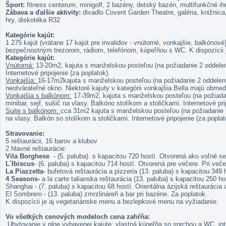
Šport:
fitness centerum, minigolf, 2 bazény, detský bazén, multifunkčné ih
Zábava a ďalšie aktivity:
divadlo Covent Garden Theatre, galéria, knižnica
hry, diskotéka R32
Kategórie kajút:
1 275 kajút (vrátane 17 kajút pre invalidov - vnútorné, vonkajšie, balkón
bezpečnostným trezorom, rádiom, telefónom, kúpeľňou s WC. K dispozícii j
Kategórie kajút:
Vnútorná:
13-20m2, kajuta s manželskou posteľou (na požiadanie 2 oddelené p
Internetové pripojenie (za poplatok).
Vonkajšia:
16-17m2kajuta s manželskou posteľou (na požiadanie 2 oddelené po
neotvárateľné okno. Niektoré kajuty v kategórii vonkajšia Bella majú obmed
Vonkajšia s balkónom:
17-39m2, kajuta s manželskou posteľou (na požiadanie
minibar, sejf, sušič na vlasy. Balkóno stolíkom a stoličkami. Internetové pri
Suite s balkónom:
cca 31m2 kajuta s manželskou posteľou (na požiadanie 2 o
na vlasy. Balkón so stolíkom a stoličkami. Internetové pripojenie (za poplat
Stravovanie:
5 reštaurácii, 16 barov a klubov
2 hlavné reštaurácie:
Vila Borghese
- (5. paluba) s kapacitou 720 hostí. Otvorená ako voľné sed
L´Ibiscus
- (6. paluba) s kapacitou 714 hostí. Otvorená pre večere. Pri veče
La Piazzetta
- bufetová reštaurácia a pizzeria (13. paluba) s kapacitou 34
4 Seasons-
a la carte talianska reštaurácia (13. paluba) s kapacitou 250 h
Shanghai - (7. paluba) s kapacitou 68 hostí. Orientálna ázijská reštaurácia 
El Sombrero - (13. paluba) zmrzlináreň a bar pri bazéne. Za poplatok.
K dispozícii je aj vegetariánske menu a bezlepkové menu na vyžiadanie.
Vo všetkých cenových modeloch cena zahŕňa:
Ubytovanie v plne vybavenej kajute: vlastná kúpeľňa so sprchou a WC, intera