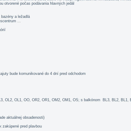
hou otvorené počas podávania hlavných jedál
, bazény a ležadlá
escentrum ...
órií
 kajuty bude komunikované do 4 dní pred odchodom
i
L1, OL3, OL2, OL1, OO, OR2, OR1, OM2, OM1, OS; s balkónom BL3, BL2, BL
lade aktuálnej obsadenosti)
ak zakúpené pred plavbou