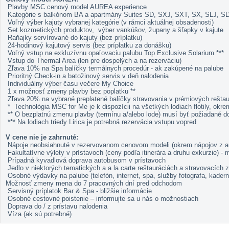
Plavby MSC cenový model AUREA experience
Kategórie s balkónom BA a apartmány Suites SD, SXJ, SXT, SX, SLJ, S
Voľný výber kajuty vybranej kategórie (v rámci aktuálnej obsadenosti)
Set kozmetických produktov, výber vankúšov, župany a šľapky v kajute
Raňajky servírované do kajuty (bez príplatku)
24-hodinový kajutový servis (bez príplatku za donášku)
Voľný vstup na exkluzívnu opaľovaciu palubu Top Exclusive Solarium ***
Vstup do Thermal Area (len pre dospelých a na rezerváciu)
Zľava 10% na Spa balíčky termálnych procedúr - ak zakúpené na palube
Prioritný Check-in a batožinový servis v deň nalodenia
Individuálny výber času večere My Choice
1 x možnosť zmeny plavby bez poplatku **
Zľava 20% na vybrané preplatené balíčky stravovania v prémiových reštau
* Technológia MSC for Me je k dispozícii na všetkých lodiach flotily, ok
** O bezplatnú zmenu plavby (termínu a/alebo lode) musí byť požiadané 
*** Na lodiach triedy Lirica je potrebná rezervácia vstupu vopred
V cene nie je zahrnuté:
Nápoje neobsiahnuté v rezervovanom cenovom modeli (okrem nápojov z aut
Fakultatívne výlety v prístavoch (ceny podľa itinerára a druhu exkurzie) 
Prípadná kyvadlová doprava autobusom v prístavoch
Jedlo v niektorých tematických a a la carte reštauráciách a stravovacích z
Osobné výdavky na palube (telefón, internet, spa, služby fotografa, kaderníc
Možnosť zmeny mena do 7 pracovných dní pred odchodom
Servisný príplatok Bar & Spa - bližšie informácie
Osobné cestovné poistenie – informujte sa u nás o možnostiach
Doprava do / z prístavu nalodenia
Víza (ak sú potrebné)