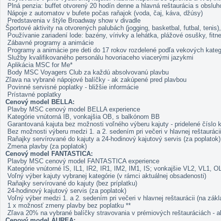
Plná penzia: buffet otvorený 20 hodín denne a hlavná reštaurácia s obslu
Nápoje z automatov v bufete počas raňajok (voda, čaj, káva, džúsy)
Predstavenia v štýle Broadway show v divadle
Športové aktivity na otvorených palubách (jogging, basketbal, futbal, tenis)
Používanie zariadení lode: bazény, vírivky a lehátka, plážové osušky, fitn
Zábavné programy a animácie
Programy a animácie pre deti do 17 rokov rozdelené podľa vekových kateg
Služby kvalifikovaného personálu hovoriaceho viacerými jazykmi
Aplikácia MSC for Me*
Body MSC Voyagers Club za každú absolvovanú plavbu
Zľava na vybrané nápojové balíčky - ak zakúpené pred plavbou
Povinné servisné poplatky - bližšie informácie
Prístavné poplatky
Cenový model BELLA:
Plavby MSC cenový model BELLA experience
Kategórie vnútorná IB, vonkajšia OB, s balkónom BB
Garantovaná kajuta bez možnosti voľného výberu kajuty - pridelené číslo
Bez možnosti výberu medzi 1. a 2. sedením pri večeri v hlavnej reštauráci
Raňajky servírované do kajuty a 24-hodinový kajutový servis (za poplatok)
Zmena plavby (za poplatok)
Cenový model FANTASTICA:
Plavby MSC cenový model FANTASTICA experience
Kategórie vnútorné IS, IL1, IR2, IR1, IM2, IM1, IS; vonkajšie VL2, V
Voľný výber kajuty vybranej kategórie (v rámci aktuálnej obsadenosti)
Raňajky servírované do kajuty (bez príplatku)
24-hodinový kajutový servis (za poplatok)
Voľný výber medzi 1. a 2. sedením pri večeri v hlavnej reštaurácii (na zák
1 x možnosť zmeny plavby bez poplatku **
Zľava 20% na vybrané balíčky stravovania v prémiových reštauráciách - 
Cenový model AUREA: