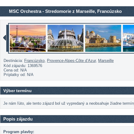
MSC Orchestra - Stredomorie z Marseille, Francúzsko
Destinácia:
Francúzsko
,
Provence-Alpes-Côte d’Azur
,
Marseille
Kód zájazdu: 1369576
Cena od:
N/A
Príplatky od:
N/A
Výber termínu
Je nám ľúto, ale tento zájazd bol už vypredaný a neobsahuje žiadne termíny
Popis zájazdu
Program plavby: