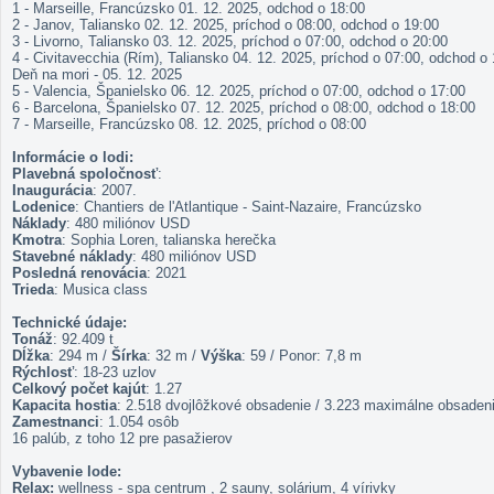
1 - Marseille, Francúzsko 01. 12. 2025, odchod o 18:00
2 - Janov, Taliansko 02. 12. 2025, príchod o 08:00, odchod o 19:00
3 - Livorno, Taliansko 03. 12. 2025, príchod o 07:00, odchod o 20:00
4 - Civitavecchia (Rím), Taliansko 04. 12. 2025, príchod o 07:00, odchod o
Deň na mori - 05. 12. 2025
5 - Valencia, Španielsko 06. 12. 2025, príchod o 07:00, odchod o 17:00
6 - Barcelona, Španielsko 07. 12. 2025, príchod o 08:00, odchod o 18:00
7 - Marseille, Francúzsko 08. 12. 2025, príchod o 08:00
Informácie o lodi:
Plavebná spoločnosť
:
Inaugurácia
: 2007.
Lodenice
: Chantiers de l'Atlantique - Saint-Nazaire, Francúzsko
Náklady
: 480 miliónov USD
Kmotra
: Sophia Loren, talianska herečka
Stavebné náklady
: 480 miliónov USD
Posledná renovácia
: 2021
Trieda
: Musica class
Technické údaje:
Tonáž
: 92.409 t
Dĺžka
: 294 m /
Šírka
: 32 m /
Výška
: 59 / Ponor: 7,8 m
Rýchlosť
: 18-23 uzlov
Celkový počet kajút
: 1.27
Kapacita hostia
: 2.518 dvojlôžkové obsadenie / 3.223 maximálne obsaden
Zamestnanci
: 1.054 osôb
16 palúb, z toho 12 pre pasažierov
Vybavenie lode:
Relax:
wellness - spa centrum , 2 sauny, solárium, 4 vírivky