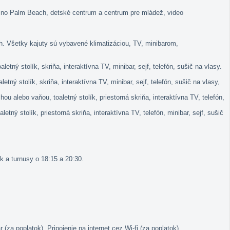
kasíno Palm Beach, detské centrum a centrum pre mládež, video
ch. Všetky kajuty sú vybavené klimatizáciou, TV, minibarom,
ný stolík, skriňa, interaktívna TV, minibar, sejf, telefón, sušič na vlasy.
ný stolík, skriňa, interaktívna TV, minibar, sejf, telefón, sušič na vlasy,
 alebo vaňou, toaletný stolík, priestorná skriňa, interaktívna TV, telefón,
ný stolík, priestorná skriňa, interaktívna TV, telefón, minibar, sejf, sušič
k a turnusy o 18:15 a 20:30.
(za poplatok). Pripojenie na internet cez Wi-fi (za poplatok)