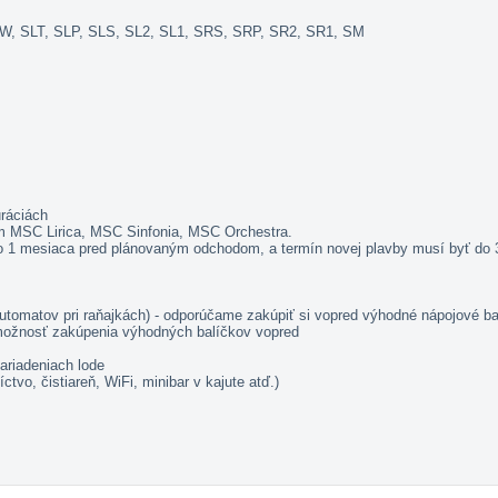
LW, SLT, SLP, SLS, SL2, SL1, SRS, SRP, SR2, SR1, SM
ráciách
rem MSC Lirica, MSC Sinfonia, MSC Orchestra.
do 1 mesiaca pred plánovaným odchodom, a termín novej plavby musí byť do 
omatov pri raňajkách) - odporúčame zakúpiť si vopred výhodné nápojové ba
- možnosť zakúpenia výhodných balíčkov vopred
ariadeniach lode
tvo, čistiareň, WiFi, minibar v kajute atď.)