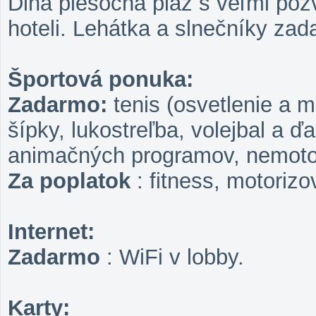
Dlhá piesočná pláž s veľmi po
hoteli. Lehátka a slnečníky zad
Športová ponuka:
Zadarmo:
tenis (osvetlenie a ma
šípky, lukostreľba, volejbal a ďa
animačných programov, nemotor
Za poplatok
: fitness, motorizo
Internet:
Zadarmo
: WiFi v lobby.
Karty: