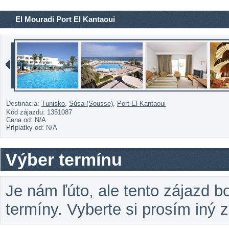
El Mouradi Port El Kantaoui
Destinácia:
Tunisko
,
Súsa (Sousse)
,
Port El Kantaoui
Kód zájazdu: 1351087
Cena od:
N/A
Príplatky od:
N/A
Výber termínu
Je nám ľúto, ale tento zájazd 
termíny. Vyberte si prosím iný 