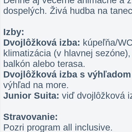
Denné aj večerné animačné a z
dospelých. Živá hudba na tanec
Izby:
Dvojlôžková izba:
kúpeľňa/WC (
klimatizácia (v hlavnej sezóne), 
balkón alebo terasa.
Dvojlôžková izba s výhľadom
výhľad na more.
Junior Suita:
viď dvojlôžková i
Stravovanie:
Pozri program all inclusive.