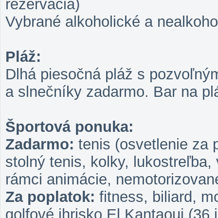
rezervácia)
Vybrané alkoholické a nealkoho
Pláž:
Dlhá piesočná pláž s pozvoľným
a slnečníky zadarmo. Bar na plá
Športová ponuka:
Zadarmo:
tenis (osvetlenie za p
stolný tenis, kolky, lukostreľba,
rámci animácie, nemotorizované
Za poplatok:
fitness, biliard, 
golfové ihrisko El Kantaoui (36