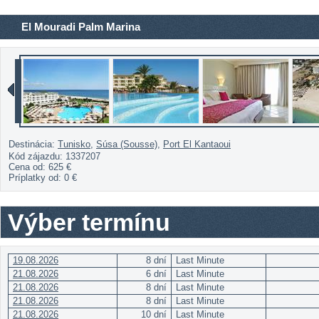
El Mouradi Palm Marina
Destinácia:
Tunisko
,
Súsa (Sousse)
,
Port El Kantaoui
Kód zájazdu: 1337207
Cena od:
625 €
Príplatky od:
0 €
Výber termínu
19.08.2026
8 dní
Last Minute
21.08.2026
6 dní
Last Minute
21.08.2026
8 dní
Last Minute
21.08.2026
8 dní
Last Minute
21.08.2026
10 dní
Last Minute