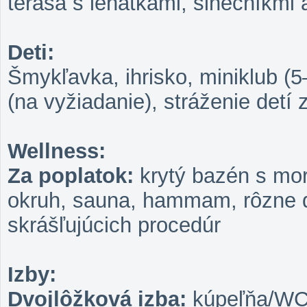
terasa s lehátkami, slnečníkmi
Deti:
Šmykľavka, ihrisko, miniklub (
(na vyžiadanie), stráženie detí 
Wellness:
Za poplatok:
krytý bazén s mor
okruh, sauna, hammam, rôzne d
skrášľujúcich procedúr
Izby:
Dvojlôžková izba:
kúpeľňa/WC (