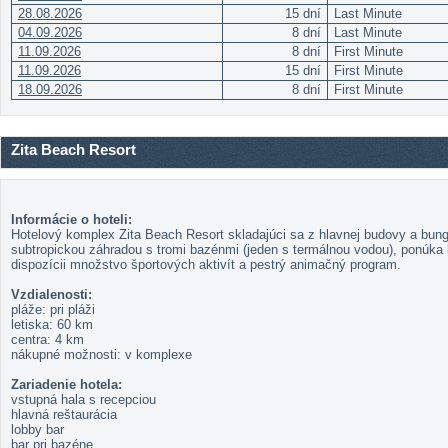
28.08.2026
15 dní
Last Minute
04.09.2026
8 dní
Last Minute
11.09.2026
8 dní
First Minute
11.09.2026
15 dní
First Minute
18.09.2026
8 dní
First Minute
Zita Beach Resort
Informácie o hoteli:
Hotelový komplex Zita Beach Resort skladajúci sa z hlavnej budovy a bunga
subtropickou záhradou s tromi bazénmi (jeden s termálnou vodou), ponúka k
dispozícii množstvo športových aktivít a pestrý animačný program.
Vzdialenosti:
pláže: pri pláži
letiska: 60 km
centra: 4 km
nákupné možnosti: v komplexe
Zariadenie hotela:
vstupná hala s recepciou
hlavná reštaurácia
lobby bar
bar pri bazéne