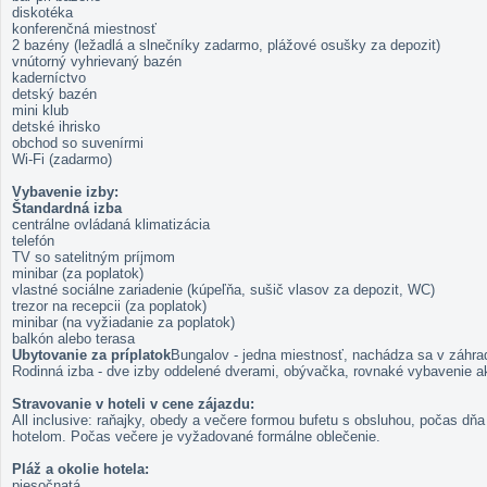
diskotéka
konferenčná miestnosť
2 bazény (ležadlá a slnečníky zadarmo, plážové osušky za depozit)
vnútorný vyhrievaný bazén
kaderníctvo
detský bazén
mini klub
detské ihrisko
obchod so suvenírmi
Wi-Fi (zadarmo)
Vybavenie izby:
Štandardná izba
centrálne ovládaná klimatizácia
telefón
TV so satelitným príjmom
minibar (za poplatok)
vlastné sociálne zariadenie (kúpeľňa, sušič vlasov za depozit, WC)
trezor na recepcii (za poplatok)
minibar (na vyžiadanie za poplatok)
balkón alebo terasa
Ubytovanie za príplatok
Bungalov - jedna miestnosť, nachádza sa v záhra
Rodinná izba - dve izby oddelené dverami, obývačka, rovnaké vybavenie a
Stravovanie v hoteli v cene zájazdu:
All inclusive: raňajky, obedy a večere formou bufetu s obsluhou, počas 
hotelom. Počas večere je vyžadované formálne oblečenie.
Pláž a okolie hotela:
piesočnatá