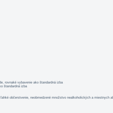
de, rovnaké vybavenie ako štandardná izba
ko štandardná izba
dňa ľahké občerstvenie, neobmedzené množstvo nealkoholických a miestnych 