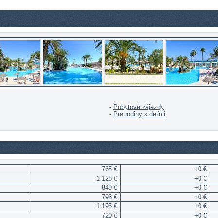
-
Pobytové zájazdy
-
Pre rodiny s deťmi
765 €
+0 €
1 128 €
+0 €
849 €
+0 €
793 €
+0 €
1 195 €
+0 €
720 €
+0 €