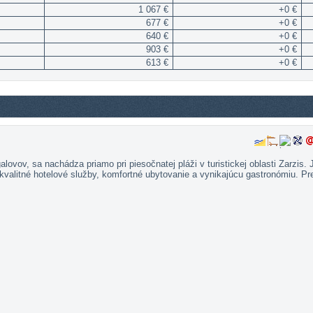
1 067 €
+0 €
677 €
+0 €
640 €
+0 €
903 €
+0 €
613 €
+0 €
lovov, sa nachádza priamo pri piesočnatej pláži v turistickej oblasti Zarzis
valitné hotelové služby, komfortné ubytovanie a vynikajúcu gastronómiu. Pre