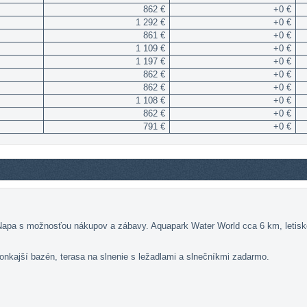
862 €
+0 €
1 292 €
+0 €
861 €
+0 €
1 109 €
+0 €
1 197 €
+0 €
862 €
+0 €
862 €
+0 €
1 108 €
+0 €
862 €
+0 €
791 €
+0 €
a Napa s možnosťou nákupov a zábavy. Aquapark Water World cca 6 km, letis
vonkajší bazén, terasa na slnenie s ležadlami a slnečníkmi zadarmo.