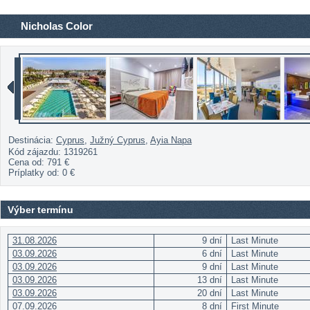
Nicholas Color
Destinácia:
Cyprus
,
Južný Cyprus
,
Ayia Napa
Kód zájazdu: 1319261
Cena od:
791 €
Príplatky od:
0 €
Výber termínu
31.08.2026
9 dní
Last Minute
03.09.2026
6 dní
Last Minute
03.09.2026
9 dní
Last Minute
03.09.2026
13 dní
Last Minute
03.09.2026
20 dní
Last Minute
07.09.2026
8 dní
First Minute