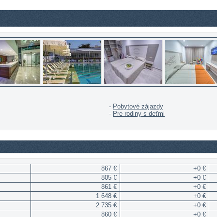
-
Pobytové zájazdy
-
Pre rodiny s deťmi
867 €
+0 €
805 €
+0 €
861 €
+0 €
1 648 €
+0 €
2 735 €
+0 €
860 €
+0 €