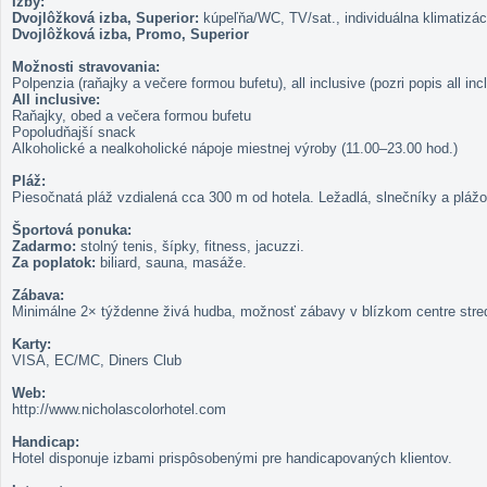
Izby:
Dvojlôžková izba, Superior:
kúpeľňa/WC, TV/sat., individuálna klimatizáci
Dvojlôžková izba, Promo, Superior
Možnosti stravovania:
Polpenzia (raňajky a večere formou bufetu), all inclusive (pozri popis all inc
All inclusive:
Raňajky, obed a večera formou bufetu
Popoludňajší snack
Alkoholické a nealkoholické nápoje miestnej výroby (11.00–23.00 hod.)
Pláž:
Piesočnatá pláž vzdialená cca 300 m od hotela. Ležadlá, slnečníky a pláž
Športová ponuka:
Zadarmo:
stolný tenis, šípky, fitness, jacuzzi.
Za poplatok:
biliard, sauna, masáže.
Zábava:
Minimálne 2× týždenne živá hudba, možnosť zábavy v blízkom centre stredi
Karty:
VISA, EC/MC, Diners Club
Web:
http://www.nicholascolorhotel.com
Handicap:
Hotel disponuje izbami prispôsobenými pre handicapovaných klientov.